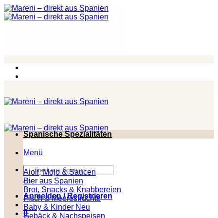
Zum
Inhalt
springen
Spanische Spezialitäten
Menü
Suchen
Aioli, Mojo & Saucen
nach:
Bier aus Spanien
Brot, Snacks & Knabbereien
Anmelden / Registrieren
Fisch & Meeresfrüchte
Baby & Kinder
0
Gebäck & Nachspeisen