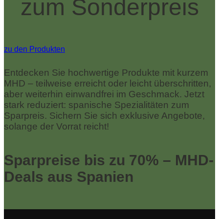
zum Sonderpreis
zu den Produkten
Entdecken Sie hochwertige Produkte mit kurzem
MHD – teilweise erreicht oder leicht überschritten,
aber weiterhin einwandfrei im Geschmack. Jetzt
stark reduziert: spanische Spezialitäten zum
Sparpreis. Sichern Sie sich exklusive Angebote,
solange der Vorrat reicht!
Sparpreise bis zu 70% – MHD-
Deals aus Spanien