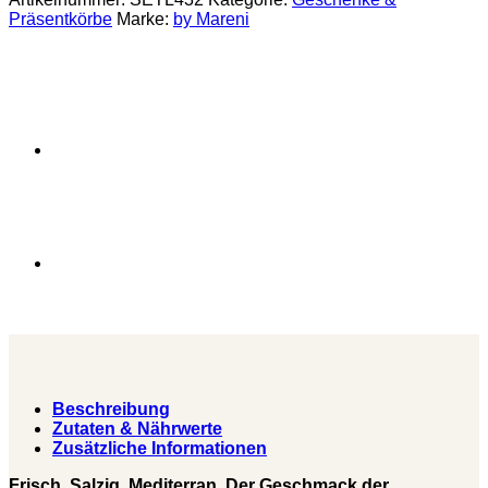
zum
Präsentkörbe
Marke:
by Mareni
Verschenken
mit
Fisch
und
Weisswein
Menge
Beschreibung
Zutaten & Nährwerte
Zusätzliche Informationen
Frisch. Salzig. Mediterran. Der Geschmack der