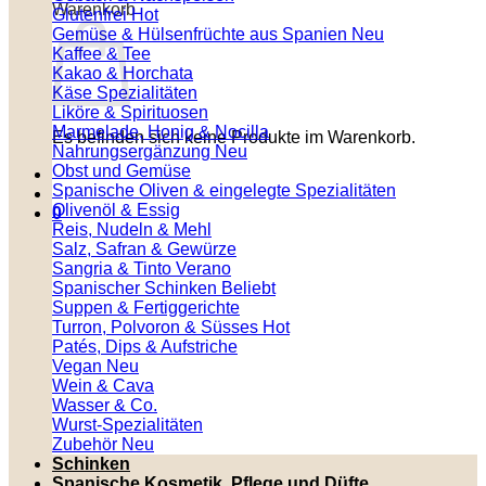
Warenkorb
Glutenfrei
Gemüse & Hülsenfrüchte aus Spanien
Kaffee & Tee
Kakao & Horchata
Käse Spezialitäten
Liköre & Spirituosen
Marmelade, Honig & Nocilla
Es befinden sich keine Produkte im Warenkorb.
Nahrungsergänzung
Obst und Gemüse
Spanische Oliven & eingelegte Spezialitäten
Olivenöl & Essig
0
Reis, Nudeln & Mehl
Salz, Safran & Gewürze
Sangria & Tinto Verano
Spanischer Schinken
Suppen & Fertiggerichte
Turron, Polvoron & Süsses
Patés, Dips & Aufstriche
Vegan
Wein & Cava
Wasser & Co.
Wurst-Spezialitäten
Zubehör
Schinken
Spanische Kosmetik, Pflege und Düfte