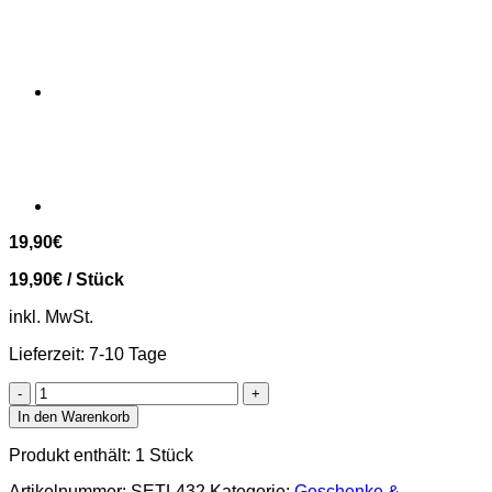
19,90
€
19,90
€
/
Stück
inkl. MwSt.
Lieferzeit:
7-10 Tage
Delikatessen-
Box
In den Warenkorb
„Costa
Brava“
Produkt enthält: 1
Stück
–
Meeresbrise
Artikelnummer:
SETL432
Kategorie:
Geschenke &